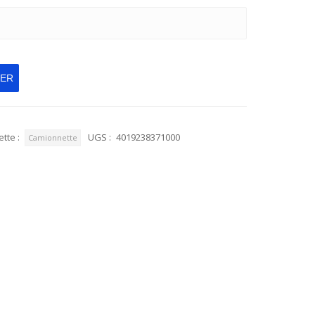
IER
ette :
UGS :
4019238371000
Camionnette