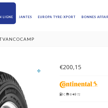
 LIGNE
JANTES
EUROPA TYRE-XPORT
BONNES AFFAI
16TVANCOCAMP
€
200,15
C
B
72