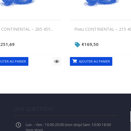
 CONTINENTAL – 265 45Y...
Pneu CONTINENTAL – 215 40V
€
251,69
€
169,50
UTER AU PANIER
AJOUTER AU PANIER
UNE QUESTION?
Lun. – Ven.: 10:00-20:00 (non stop) Sam: 10:00-18:00
(non stop)