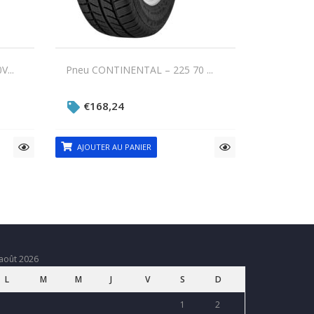
...
Pneu CONTINENTAL – 225 70 ...
€
168,24
AJOUTER AU PANIER
août 2026
L
M
M
J
V
S
D
1
2