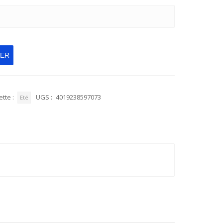
IER
ette :
UGS :
4019238597073
Eté