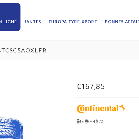
 LIGNE
JANTES
EUROPA TYRE-XPORT
BONNES AFFAI
18TCSC5AOXLFR
€
167,85
E
A
72