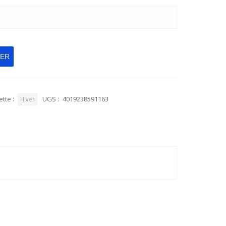
IER
ette :
UGS :
4019238591163
Hiver