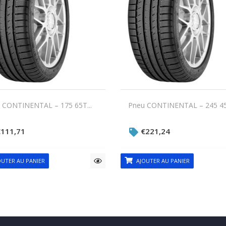
 CONTINENTAL – 175 65T...
Pneu CONTINENTAL – 245 45V
€
111,71
€
221,24
UTER AU PANIER
AJOUTER AU PANIER