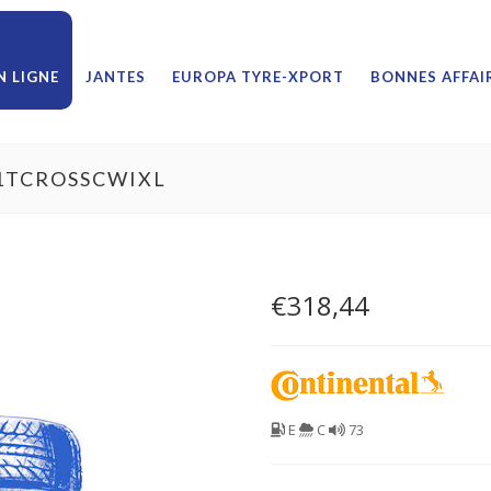
 LIGNE
JANTES
EUROPA TYRE-XPORT
BONNES AFFAI
21TCROSSCWIXL
€
318,44
E
C
73