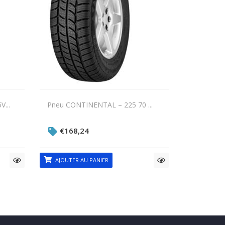
...
Pneu CONTINENTAL – 225 70 ...
€
168,24
AJOUTER AU PANIER