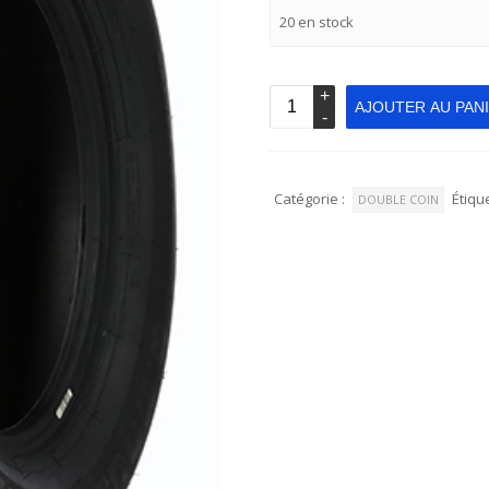
20 en stock
AJOUTER AU PAN
Catégorie :
Étique
DOUBLE COIN