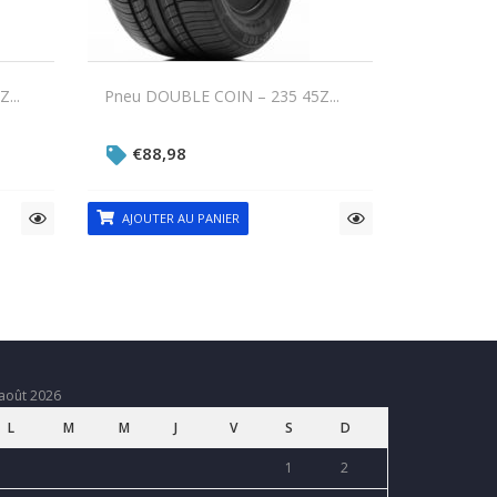
...
Pneu DOUBLE COIN – 235 45Z...
€
88,98
AJOUTER AU PANIER
août 2026
L
M
M
J
V
S
D
1
2