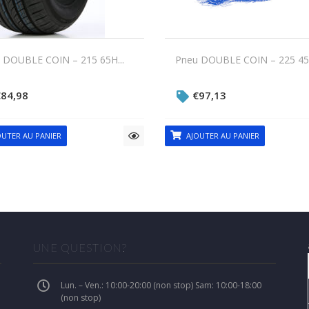
 DOUBLE COIN – 215 65H...
Pneu DOUBLE COIN – 225 45Z
€
84,98
€
97,13
UTER AU PANIER
AJOUTER AU PANIER
UNE QUESTION?
Lun. – Ven.: 10:00-20:00 (non stop) Sam: 10:00-18:00
(non stop)