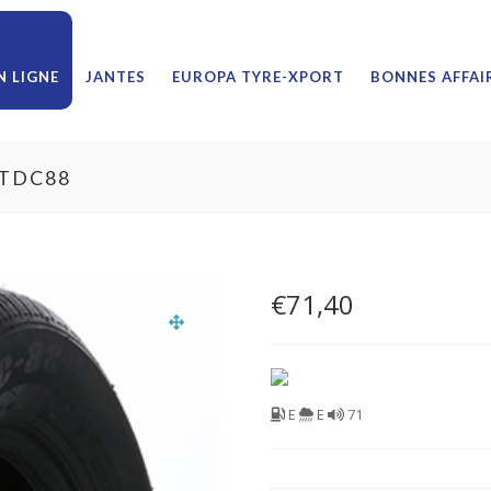
 LIGNE
JANTES
EUROPA TYRE-XPORT
BONNES AFFAI
4TDC88
€
71,40
E
E
71