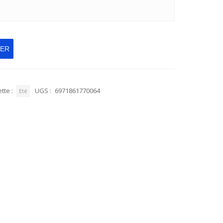
IER
tte :
UGS :
6971861770064
Eté