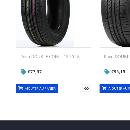
Pneu DOUBLE COIN – 195 55V...
Pneu DOUBLE 
€
77,57
€
95,15
AJOUTER AU PANIER
AJOUTER AU P