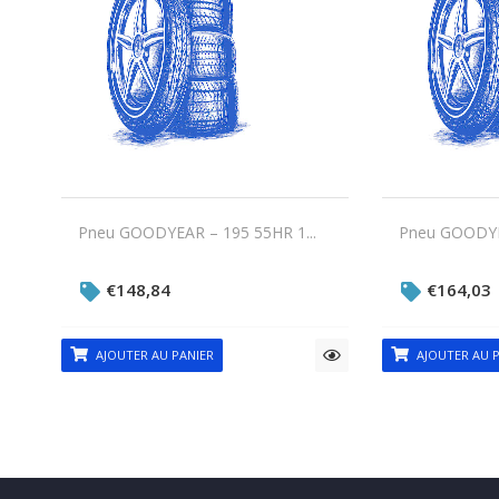
Pneu GOODYEAR – 195 55HR 1...
Pneu GOODYEA
€
148,84
€
164,03
AJOUTER AU PANIER
AJOUTER AU P