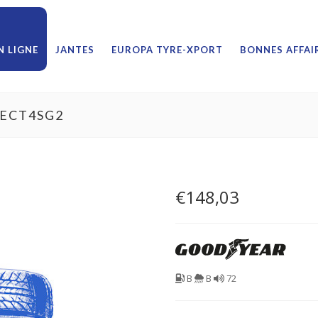
 LIGNE
JANTES
EUROPA TYRE-XPORT
BONNES AFFAI
VECT4SG2
€
148,03
B
B
72