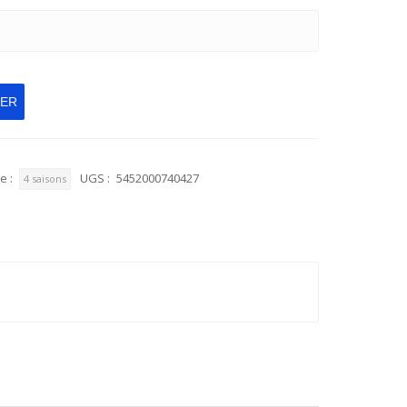
IER
e :
UGS :
5452000740427
4 saisons