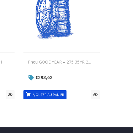
...
Pneu GOODYEAR – 275 35YR 2...
€
293,62
AJOUTER AU PANIER