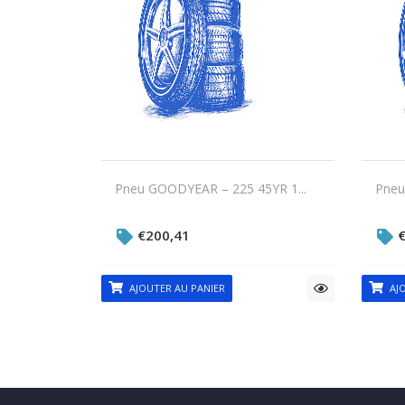
Pneu GOODYEAR – 225 45YR 1...
Pneu
€
200,41
AJOUTER AU PANIER
AJO