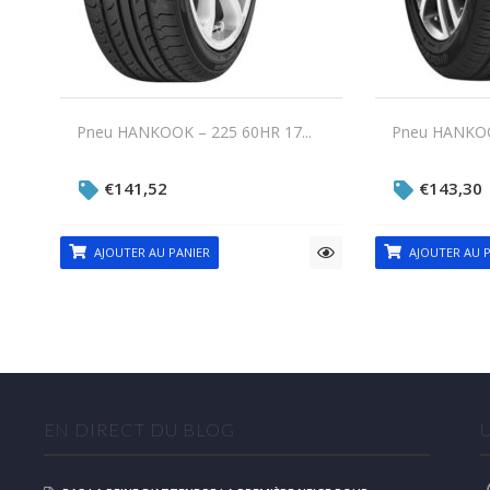
Pneu HANKOOK – 225 60HR 17...
Pneu HANKOOK
€
141,52
€
143,30
AJOUTER AU PANIER
AJOUTER AU P
EN DIRECT DU BLOG