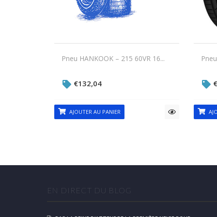
Pneu HANKOOK – 215 60VR 16...
Pneu
€
132,04
AJOUTER AU PANIER
AJO
EN DIRECT DU BLOG