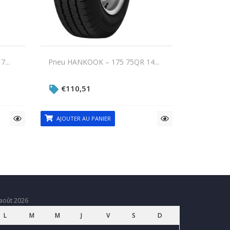
...
Pneu HANKOOK – 175 75QR 14...
€
110,51
AJOUTER AU PANIER
août 2026
L
M
M
J
V
S
D