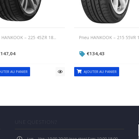
 HANKOOK – 225 45ZR 18...
Pneu HANKOOK – 215 55VR 17
€
147,04
€
134,43
UTER AU PANIER
AJOUTER AU PANIER
UNE QUESTION?
Lun. – Ven.: 10:00-20:00 (non stop) Sam: 10:00-18:00