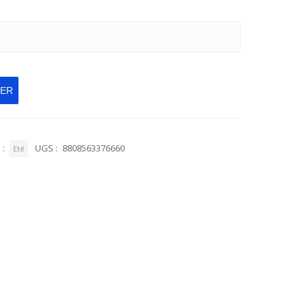
IER
 :
UGS :
8808563376660
Eté