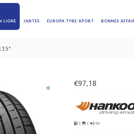
 LIGNE
JANTES
EUROPA TYRE-XPORT
BONNES AFFAI
115*
€
97,18
C
C
69