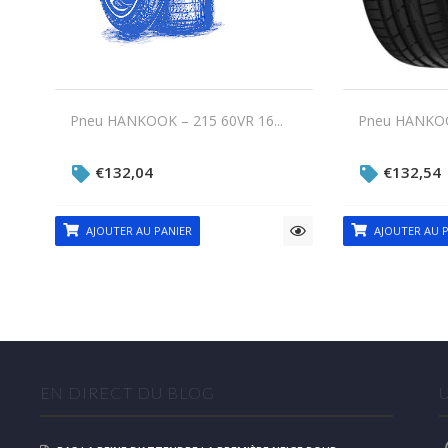
Pneu HANKOOK – 215 60VR 16...
Pneu HANKOOK
€
132,04
€
132,54
AJOUTER AU PANIER
AJOUTER AU P
EN DIRECT DU BLOG