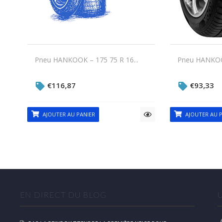
Pneu HANKOOK – 175 75 R 16...
Pneu HANKOOK
€
116,87
€
93,33
AJOUTER AU PANIER
AJOUTER AU P
EN DIRECT DU BLOG