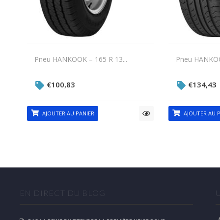
Pneu HANKOOK – 165 R 13...
Pneu HANKOOK
€
100,83
€
134,43
AJOUTER AU PANIER
AJOUTER AU P
EN DIRECT DU BLOG