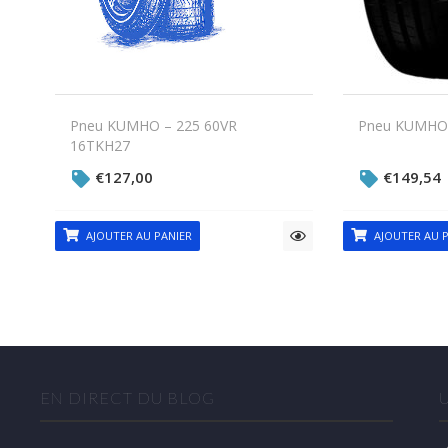
Pneu KUMHO – 225 60VR
Pneu KUMHO –
16TKH27
€
127,00
€
149,54
AJOUTER AU PANIER
AJOUTER AU P
EN DIRECT DU BLOG