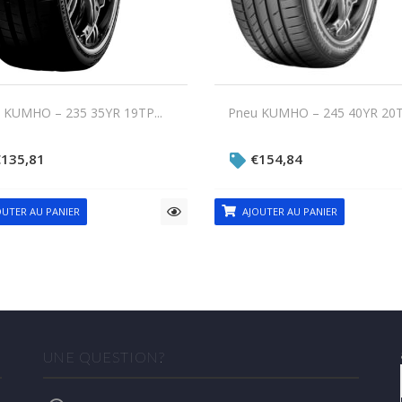
 KUMHO – 235 35YR 19TP...
Pneu KUMHO – 245 40YR 20TP
€
135,81
€
154,84
UTER AU PANIER
AJOUTER AU PANIER
UNE QUESTION?