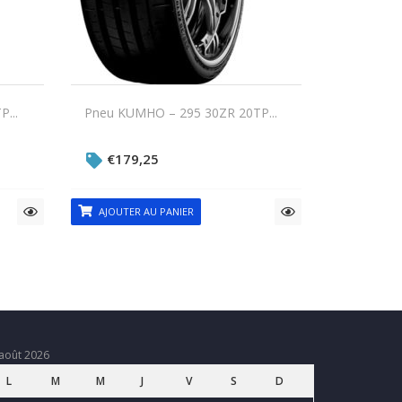
...
Pneu KUMHO – 295 30ZR 20TP...
€
179,25
AJOUTER AU PANIER
août 2026
L
M
M
J
V
S
D