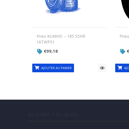
Pneu KUMHO – 185 55HR
Pneu
16TWP51
€
99,18
AJOUTER AU PANIER
AJO
EN DIRECT DU BLOG