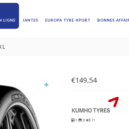
 LIGNE
JANTES
EUROPA TYRE-XPORT
BONNES AFFAI
XL
€
149,54
F
B
71