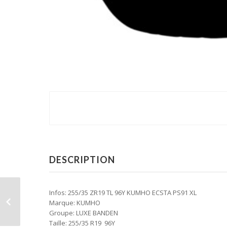
DESCRIPTION
Infos: 255/35 ZR19 TL 96Y KUMHO ECSTA PS91 XL
Marque: KUMHO
Groupe: LUXE BANDEN
Taille: 255/35 R19 96Y