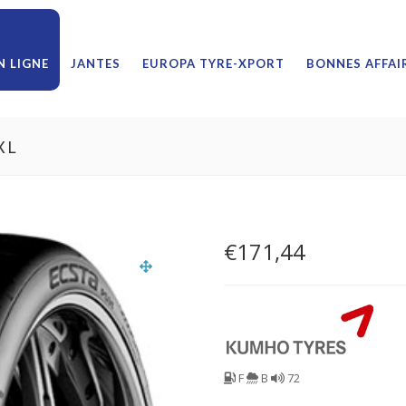
 LIGNE
JANTES
EUROPA TYRE-XPORT
BONNES AFFAI
XL
€
171,44
F
B
72