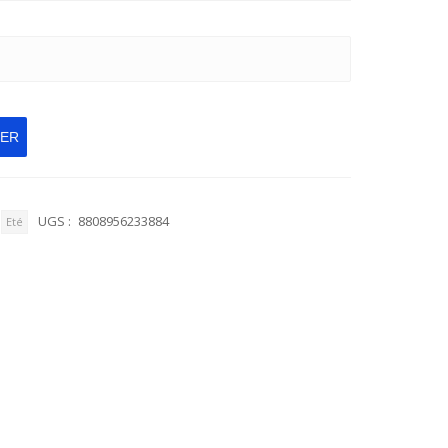
IER
UGS :
8808956233884
Eté