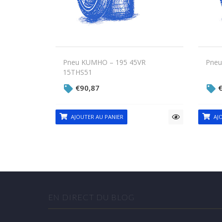
Pneu KUMHO – 195 45VR
Pneu
15THS51
€
90,87
AJOUTER AU PANIER
AJO
EN DIRECT DU BLOG