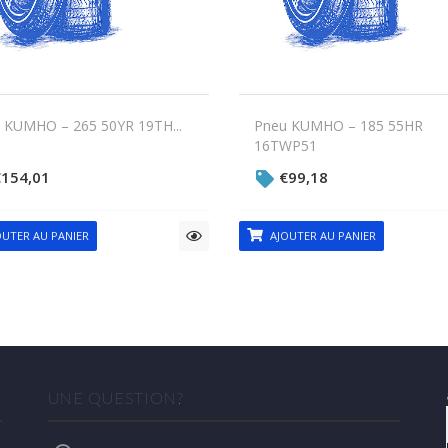
 KUMHO – 265 50YR 19TH...
Pneu KUMHO – 185 55HR
16TWP51
€
154,01
€
99,18
UTER AU PANIER
AJOUTER AU PANIER
UNE QUESTION?