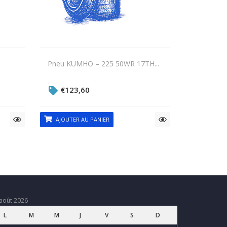
Pneu KUMHO – 225 50WR 17TH...
€
123,60
AJOUTER AU PANIER
août 2026
L
M
M
J
V
S
D