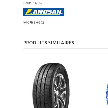
Poids: 14,167
C
B
72
PRODUITS SIMILAIRES