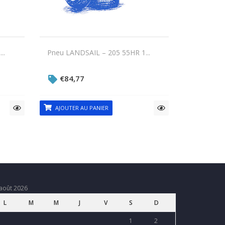
..
Pneu LANDSAIL – 205 55HR 1...
€
84,77
AJOUTER AU PANIER
août 2026
L
M
M
J
V
S
D
1
2