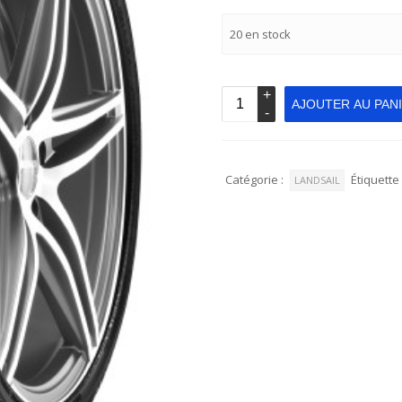
20 en stock
AJOUTER AU PAN
Catégorie :
Étiquette 
LANDSAIL