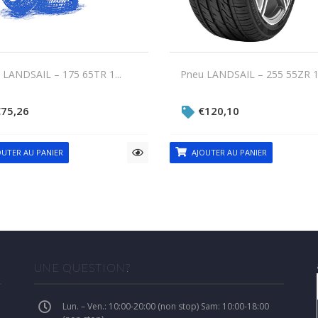
 LANDSAIL – 175 65TR 1...
Pneu LANDSAIL – 255 55ZR 1.
€
75,26
€
120,10
UTER AU PANIER
AJOUTER AU PANIER
UNE QUESTION?
Lun. – Ven.: 10:00-20:00 (non stop) Sam: 10:00-18:00