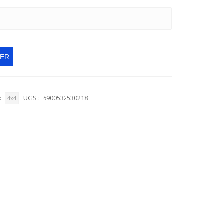
IER
:
UGS :
6900532530218
4x4