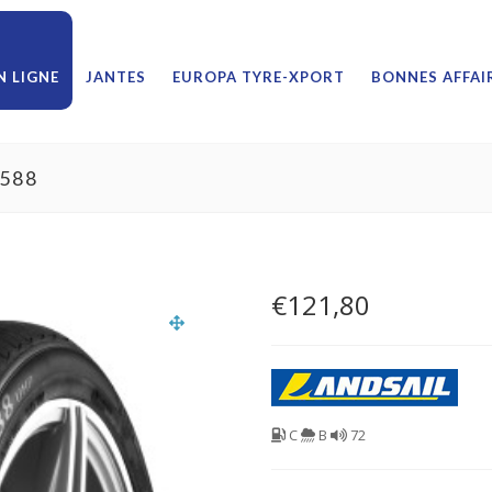
 LIGNE
JANTES
EUROPA TYRE-XPORT
BONNES AFFAI
588
€
121,80
C
B
72