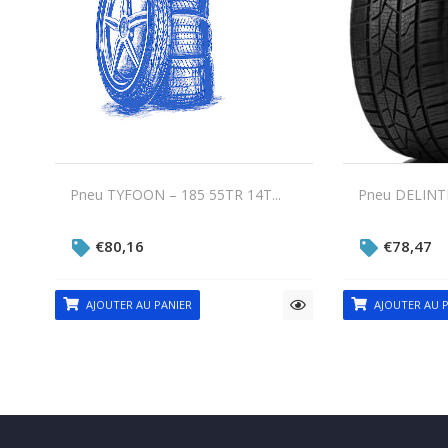
Pneu TYFOON – 185 55TR 14T...
Pneu DELINTE
€
80,16
€
78,47
AJOUTER AU PANIER
AJOUTER AU P