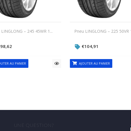
 LINGLONG – 245 45WR 1...
Pneu LINGLONG – 225 50VR 1.
€
98,62
€
104,91
UTER AU PANIER
AJOUTER AU PANIER
UNE QUESTION?