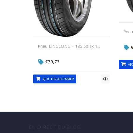
Pneu
Pneu LINGLONG – 185 60HR 1...
€
79,73
AJO
AJOUTER AU PANIER
EN DIRECT DU BLOG