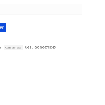
IER
 :
UGS :
6959956718085
Camionnette