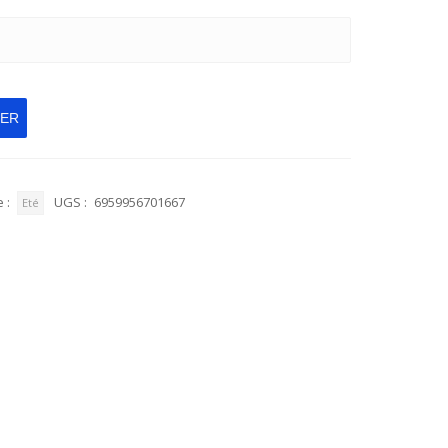
IER
 :
UGS :
6959956701667
Eté