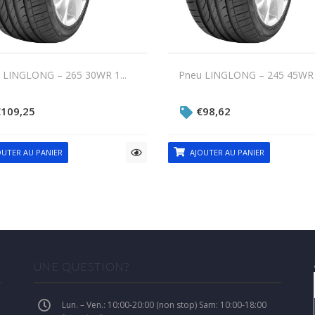
 LINGLONG – 265 30WR 1...
Pneu LINGLONG – 245 45WR 1
€
109,25
€
98,62
UTER AU PANIER
AJOUTER AU PANIER
UNE QUESTION?
Lun. – Ven.: 10:00-20:00 (non stop) Sam: 10:00-18:00