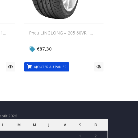
...
Pneu LINGLONG – 205 60VR 1...
€
87,30
AJOUTER AU PANIER
août 2026
L
M
M
J
V
S
D
1
2