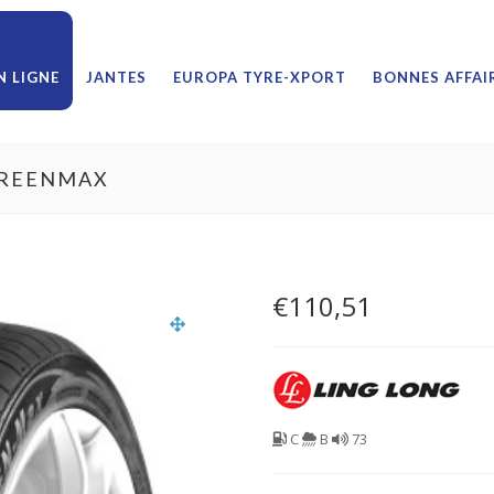
 LIGNE
JANTES
EUROPA TYRE-XPORT
BONNES AFFAI
GREENMAX
€
110,51
C
B
73