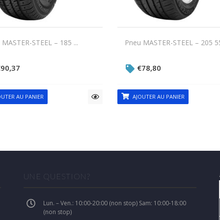
 MASTER-STEEL – 185 ...
Pneu MASTER-STEEL – 205 55.
€
90,37
€
78,80
UTER AU PANIER
AJOUTER AU PANIER
UNE QUESTION?
Lun. – Ven.: 10:00-20:00 (non stop) Sam: 10:00-18:00
(non stop)