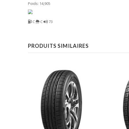
Poids: 14,905
C
C
73
PRODUITS SIMILAIRES