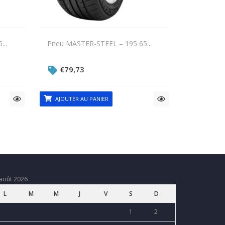
..
Pneu MASTER-STEEL – 195 65...
€
79,73
AJOUTER AU PANIER
août 2026
L
M
M
J
V
S
D
1
2