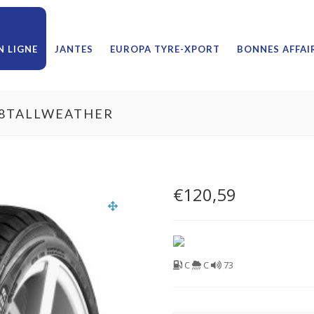
 LIGNE
JANTES
EUROPA TYRE-XPORT
BONNES AFFAI
 18TALLWEATHER
€
120,59
C
C
73