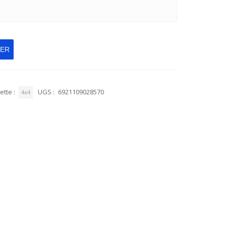
IER
ette :
UGS :
6921109028570
4x4