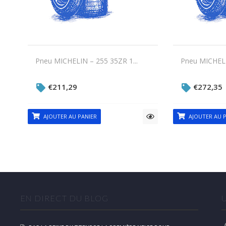
Pneu MICHELIN – 255 35ZR 1...
Pneu MICHELI
€
211,29
€
272,35
AJOUTER AU PANIER
AJOUTER AU P
EN DIRECT DU BLOG