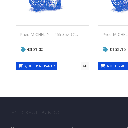
Pneu MICHELIN – 265 35ZR 2...
Pneu MICHELIN
€
301,05
€
152,15
AJOUTER AU PANIER
AJOUTER AU P
EN DIRECT DU BLOG