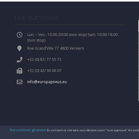
UNE QUESTION?
Lun. – Ven.: 10:00-20:00 (non stop) Sam: 10:00-18:00
(non stop)
Rue Grand’Ville 77 4800 Verviers
+32 (0) 87/ 77 55 73
+32 (0) 42/ 90 06 07
info@europapneus.eu
Nos conditions générales
- En utilisant ce site web, vous déclarez avoir "lu et approuvé" les co