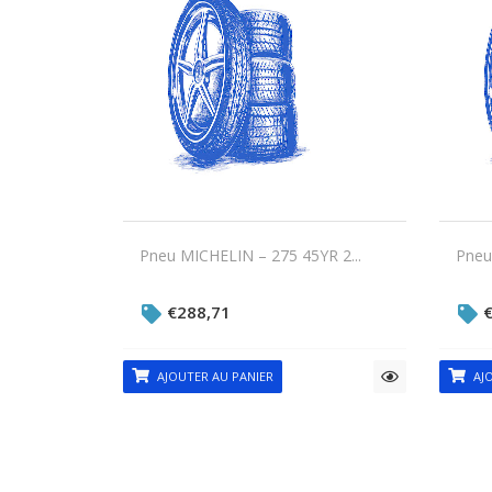
Pneu MICHELIN – 275 45YR 2...
Pneu
€
288,71
AJOUTER AU PANIER
AJO