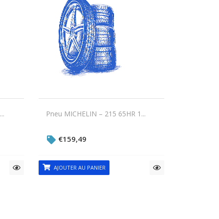
..
Pneu MICHELIN – 215 65HR 1...
€
159,49
AJOUTER AU PANIER