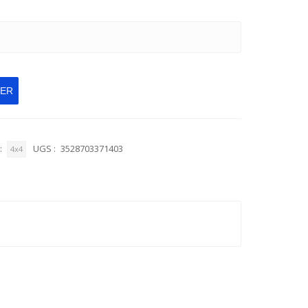
IER
:
UGS :
3528703371403
4x4