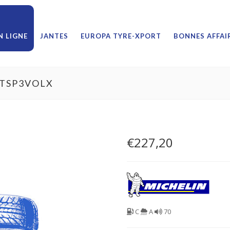
 LIGNE
JANTES
EUROPA TYRE-XPORT
BONNES AFFAI
ATSP3VOLX
€
227,20
C
A
70