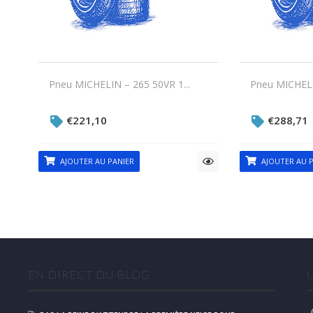
Pneu MICHELIN – 265 50VR 1...
Pneu MICHELI
€
221,10
€
288,71
AJOUTER AU PANIER
AJOUTER AU P
EN DIRECT DU BLOG