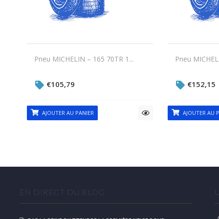
Pneu MICHELIN – 165 70TR 1...
Pneu MICHELIN
€
105,79
€
152,15
AJOUTER AU PANIER
AJOUTER AU P
EN DIRECT DU BLOG