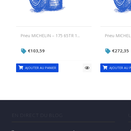
Pneu MICHELIN – 175 65TR 1...
Pneu MICHELI
€
103,59
€
272,35
AJOUTER AU PANIER
AJOUTER AU P
EN DIRECT DU BLOG