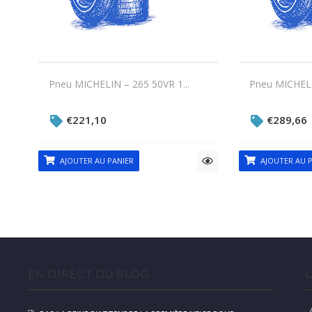
Pneu MICHELIN – 265 50VR 1...
Pneu MICHELI
€
221,10
€
289,66
AJOUTER AU PANIER
AJOUTER AU P
EN DIRECT DU BLOG