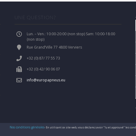
UNE QUESTION?
Lun. – Ven.: 10:00-20:00 (non stop) Sam: 10:00-18:00
(non stop)
Rue Grand’Ville 77 4800 Verviers
+32 (0) 87/ 77 55 73
+32 (0) 42/ 90 06 07
info@europapneus.eu
Nos conditions générales
- En utilisant ce site web, vous déclarez avoir "lu et approuvé" les co