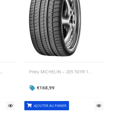
..
Pneu MICHELIN – 205 50YR 1...
€
168,99
AJOUTER AU PANIER