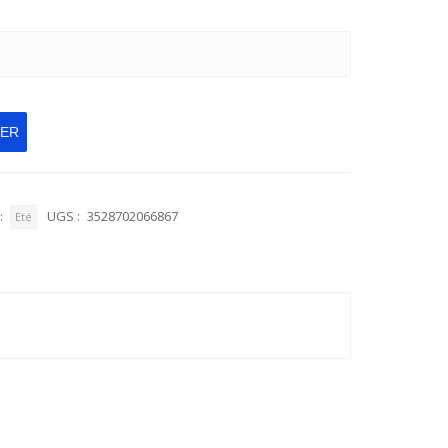
IER
:
UGS :
3528702066867
Eté