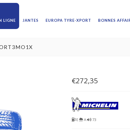
 LIGNE
JANTES
EUROPA TYRE-XPORT
BONNES AFFAI
SPORT3MO1X
€
272,35
E
A
73