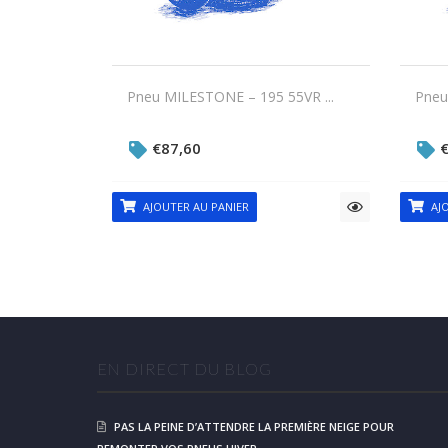
Pneu MILESTONE – 195 55VR ...
Pneu
€
87,60
AJOUTER AU PANIER
AJO
EN DIRECT DU BLOG
PAS LA PEINE D’ATTENDRE LA PREMIÈRE NEIGE POUR