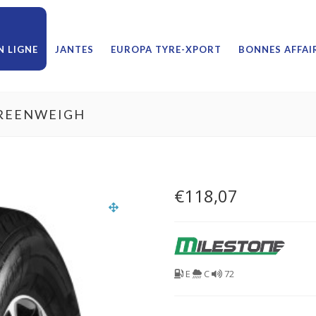
 LIGNE
JANTES
EUROPA TYRE-XPORT
BONNES AFFAI
GREENWEIGH
€
118,07
E
C
72