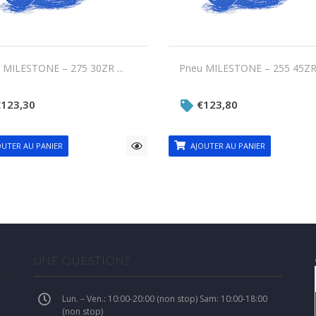
 MILESTONE – 275 30ZR ...
Pneu MILESTONE – 255 45ZR .
€
123,30
€
123,80
UTER AU PANIER
AJOUTER AU PANIER
UNE QUESTION?
Lun. – Ven.: 10:00-20:00 (non stop) Sam: 10:00-18:00
(non stop)