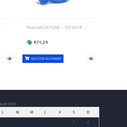
..
Pneu MILESTONE – 155 65TR ...
€
71,24
AJOUTER AU PANIER
août 2026
L
M
M
J
V
S
D
1
2