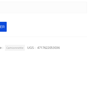
IER
e :
UGS :
4717622053036
Camionnette