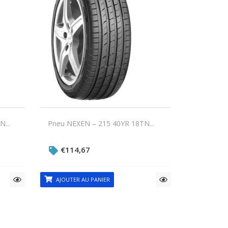
...
Pneu NEXEN – 215 40YR 18TN...
€
114,67
AJOUTER AU PANIER