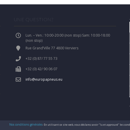
UNE QUESTION?
Lun. – Ven.: 10:00-20:00 (non stop) Sam: 10:00-18:00
(non stop)
Rue Grand’Ville 77 4800 Verviers
+32 (0) 87/ 77 55 73
+32 (0) 42/ 90 06 07
info@europapneus.eu
Nos conditions générales
- En utilisant ce site web, vous déclarez avoir "lu et approuvé" les co