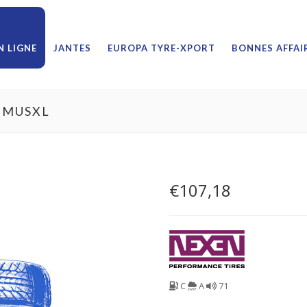
 LIGNE
JANTES
EUROPA TYRE-XPORT
BONNES AFFAI
RIMUSXL
€
107,18
C
A
71