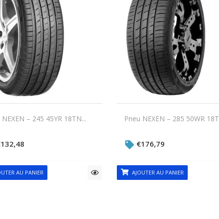
 NEXEN – 245 45YR 18TN...
Pneu NEXEN – 285 50WR 18TN
€
132,48
€
176,79
UTER AU PANIER
AJOUTER AU PANIER