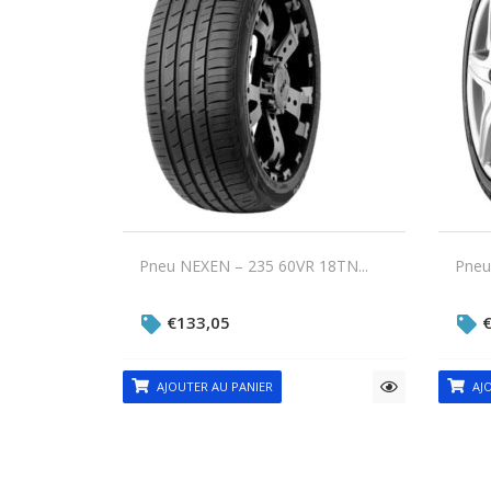
Pneu NEXEN – 235 60VR 18TN...
Pneu
€
133,05
AJOUTER AU PANIER
AJO