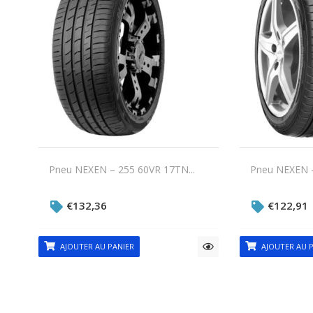
Pneu NEXEN – 255 60VR 17TN...
Pneu NEXEN –
€
132,36
€
122,91
AJOUTER AU PANIER
AJOUTER AU P