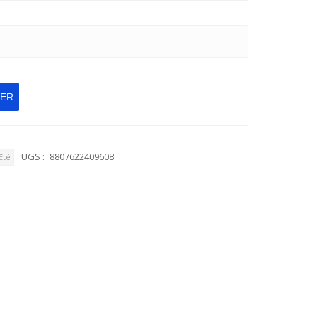
IER
UGS :
8807622409608
Eté