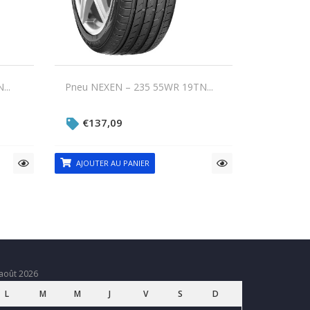
...
Pneu NEXEN – 235 55WR 19TN...
€
137,09
AJOUTER AU PANIER
août 2026
L
M
M
J
V
S
D