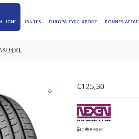
 LIGNE
JANTES
EUROPA TYRE-XPORT
BONNES AFFAI
ASU1XL
€
125,30
C
B
69