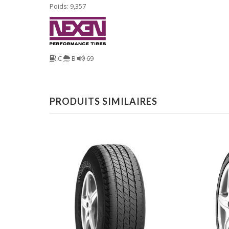
Poids: 9,357
C
B
69
PRODUITS SIMILAIRES