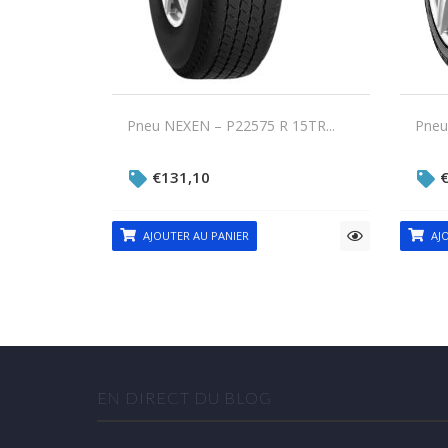
Pneu NEXEN – P22575 R 15TR...
Pneu
€
131,10
AJOUTER AU PANIER
AJO
EN DIRECT DU BLOG