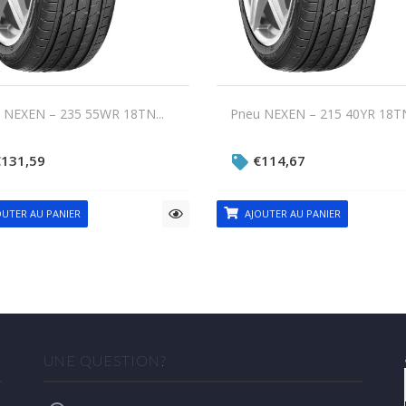
 NEXEN – 235 55WR 18TN...
Pneu NEXEN – 215 40YR 18TN
€
131,59
€
114,67
UTER AU PANIER
AJOUTER AU PANIER
UNE QUESTION?