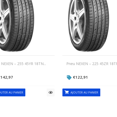
 NEXEN – 255 45YR 18TN...
Pneu NEXEN – 225 45ZR 18TN
€
142,97
€
122,91
UTER AU PANIER
AJOUTER AU PANIER