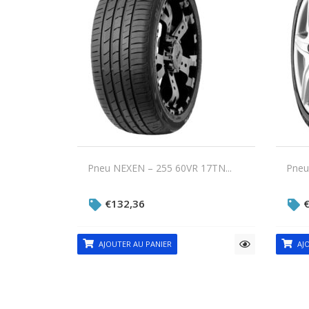
Pneu NEXEN – 255 60VR 17TN...
Pneu
€
132,36
AJOUTER AU PANIER
AJO