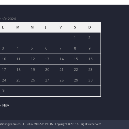
août 2026
L
M
M
J
V
S
D
1
2
3
4
5
6
7
8
9
10
11
12
13
14
15
16
17
18
19
20
21
22
23
24
25
26
27
28
29
30
31
« Nov
nditions générales. - EUROPA PNEUS VERVIERS | Copyright © 2015 All rights reserved!