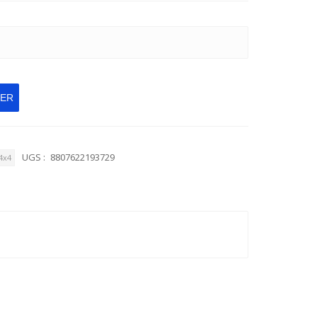
IER
UGS :
8807622193729
4x4