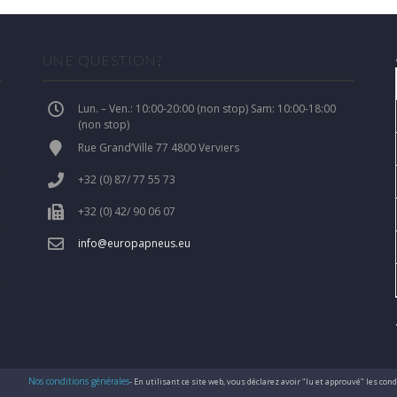
UNE QUESTION?
Lun. – Ven.: 10:00-20:00 (non stop) Sam: 10:00-18:00
(non stop)
Rue Grand’Ville 77 4800 Verviers
+32 (0) 87/ 77 55 73
+32 (0) 42/ 90 06 07
info@europapneus.eu
Nos conditions générales
- En utilisant ce site web, vous déclarez avoir "lu et approuvé" les co