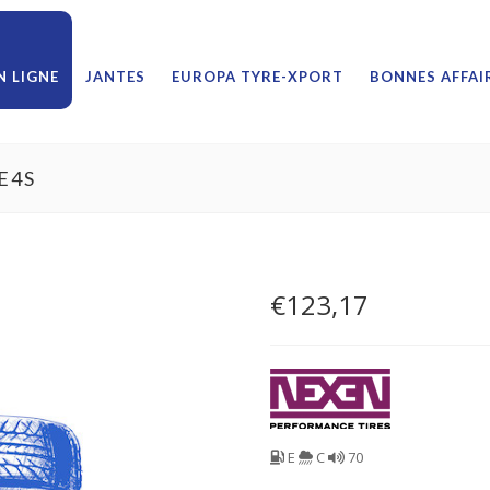
 LIGNE
JANTES
EUROPA TYRE-XPORT
BONNES AFFAI
E4S
€
123,17
E
C
70