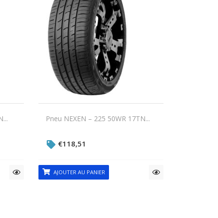
...
Pneu NEXEN – 225 50WR 17TN...
€
118,51
AJOUTER AU PANIER