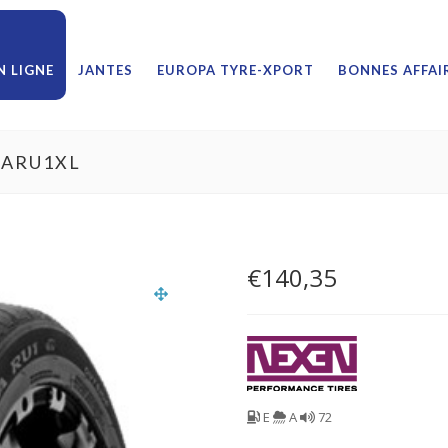
 LIGNE
JANTES
EUROPA TYRE-XPORT
BONNES AFFAI
RARU1XL
€
140,35
E
A
72