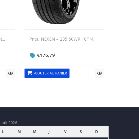
...
Pneu NEXEN – 285 50WR 18TN...
€
176,79
AJOUTER AU PANIER
août 2026
L
M
M
J
V
S
D