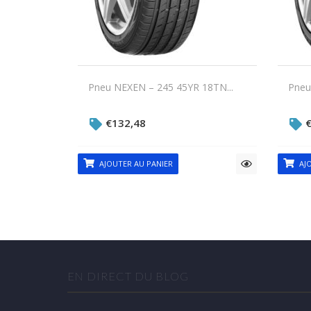
Pneu NEXEN – 245 45YR 18TN...
Pneu
€
132,48
AJOUTER AU PANIER
AJO
EN DIRECT DU BLOG