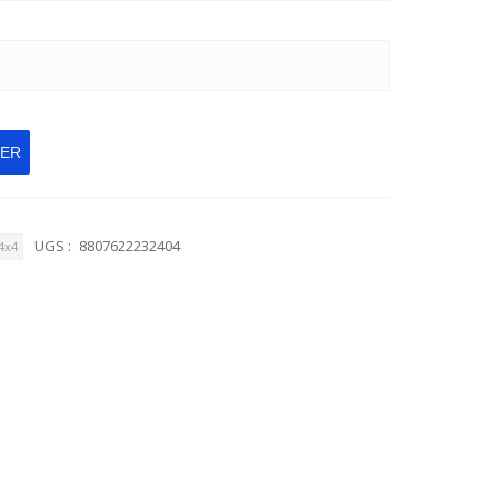
IER
UGS :
8807622232404
4x4