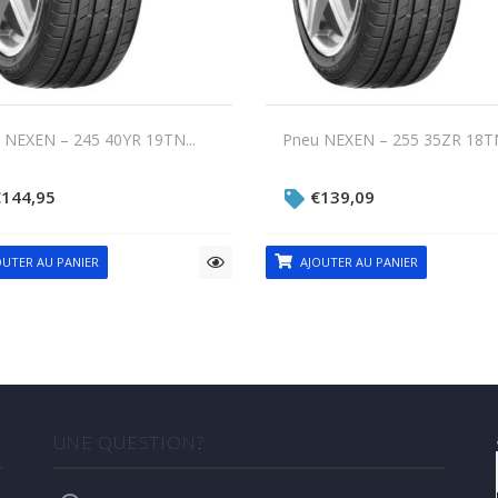
 NEXEN – 245 40YR 19TN...
Pneu NEXEN – 255 35ZR 18TN
€
144,95
€
139,09
UTER AU PANIER
AJOUTER AU PANIER
UNE QUESTION?