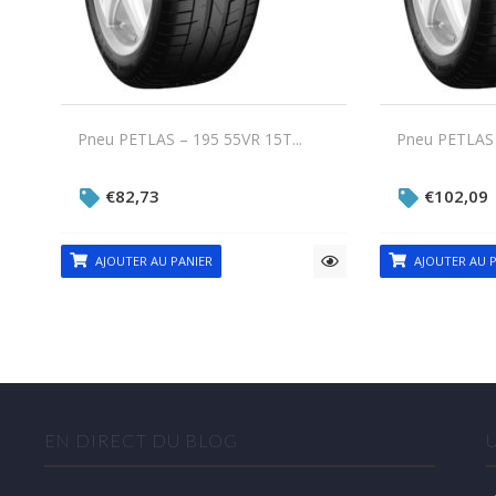
Pneu PETLAS – 195 55VR 15T...
Pneu PETLAS 
€
82,73
€
102,09
AJOUTER AU PANIER
AJOUTER AU P
EN DIRECT DU BLOG