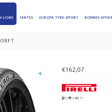
 LIGNE
JANTES
EUROPA TYRE-XPORT
BONNES AFFAI
RORFT
€
162,07
E
C
71