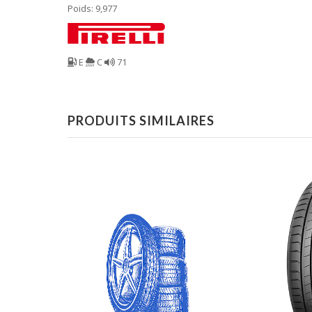
Poids: 9,977
E
C
71
PRODUITS SIMILAIRES