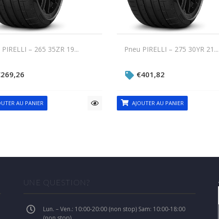
PIRELLI – 265 35ZR 19...
Pneu PIRELLI – 275 30YR 21...
€
269,26
€
401,82
UTER AU PANIER
AJOUTER AU PANIER
UNE QUESTION?
Lun. – Ven.: 10:00-20:00 (non stop) Sam: 10:00-18:00
(non stop)