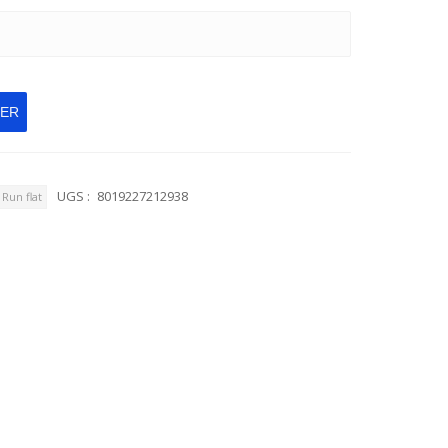
IER
UGS :
8019227212938
Run flat