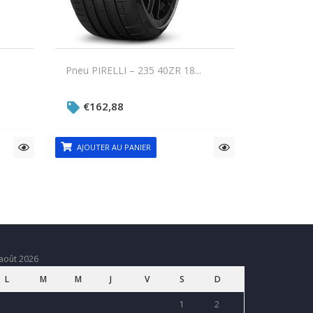
Pneu PIRELLI – 235 40ZR 18...
€
162,88
AJOUTER AU PANIER
août 2026
L
M
M
J
V
S
D
1
2