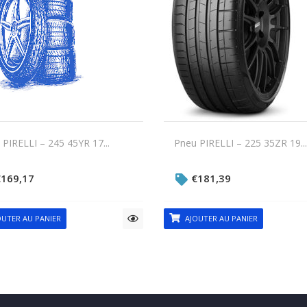
PIRELLI – 245 45YR 17...
Pneu PIRELLI – 225 35ZR 19...
€
169,17
€
181,39
UTER AU PANIER
AJOUTER AU PANIER