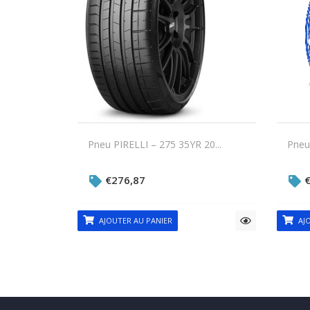
Pneu PIRELLI – 275 35YR 20...
Pneu 
€
276,87
AJOUTER AU PANIER
AJO