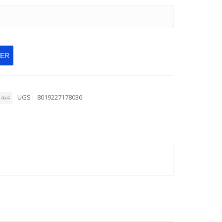
IER
UGS :
8019227178036
4x4