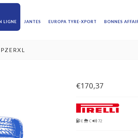
 LIGNE
JANTES
EUROPA TYRE-XPORT
BONNES AFFAI
ORPZERXL
€
170,37
E
C
72