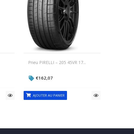
Pneu PIRELLI – 205 45VR 17...
€
162,07
AJOUTER AU PANIER