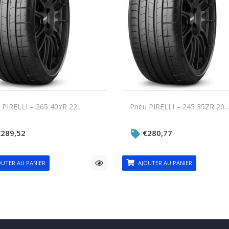
PIRELLI – 265 40YR 22...
Pneu PIRELLI – 245 35ZR 20...
€
289,52
€
280,77
UTER AU PANIER
AJOUTER AU PANIER