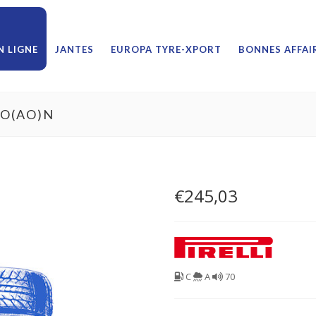
 LIGNE
JANTES
EUROPA TYRE-XPORT
BONNES AFFAI
RO(AO)N
€
245,03
C
A
70