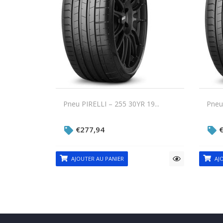
Pneu PIRELLI – 255 30YR 19...
Pneu 
€
277,94
AJOUTER AU PANIER
AJO