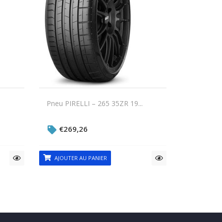
Pneu PIRELLI – 265 35ZR 19...
€
269,26
AJOUTER AU PANIER