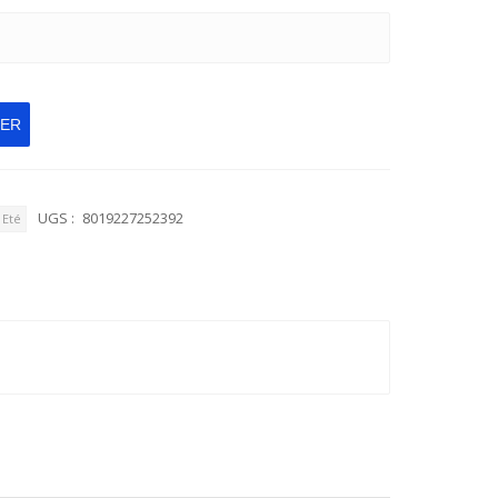
IER
UGS :
8019227252392
Eté