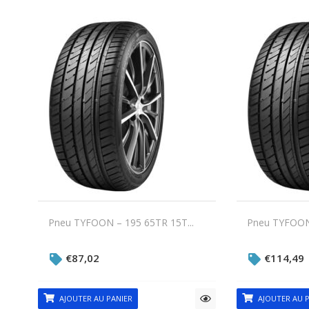
Pneu TYFOON – 195 65TR 15T...
Pneu TYFOON 
€
87,02
€
114,49
AJOUTER AU PANIER
AJOUTER AU P