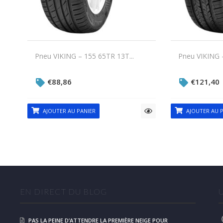
Pneu VIKING – 155 65TR 13T...
Pneu VIKING –
€
88,86
€
121,40
AJOUTER AU PANIER
AJOUTER AU P
EN DIRECT DU BLOG
PAS LA PEINE D’ATTENDRE LA PREMIÈRE NEIGE POUR