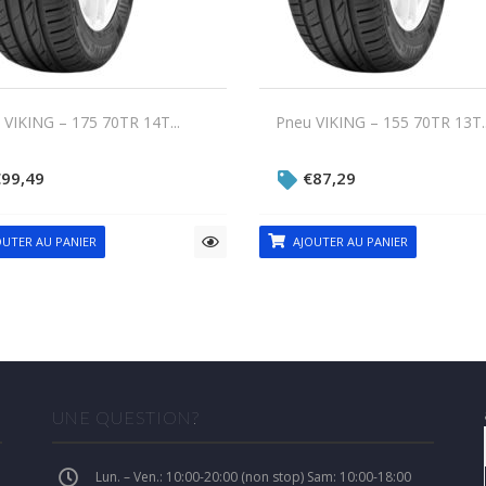
 VIKING – 175 70TR 14T...
Pneu VIKING – 155 70TR 13T..
€
99,49
€
87,29
UTER AU PANIER
AJOUTER AU PANIER
UNE QUESTION?
Lun. – Ven.: 10:00-20:00 (non stop) Sam: 10:00-18:00