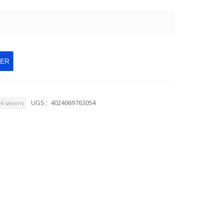
IER
UGS :
4024069763054
4 saisons