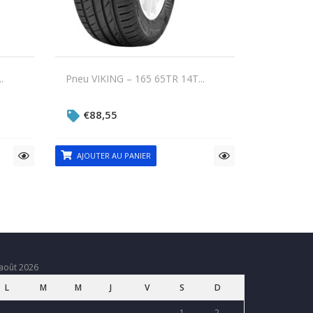
.
Pneu VIKING – 165 65TR 14T...
€
88,55
AJOUTER AU PANIER
août 2026
L
M
M
J
V
S
D
1
2