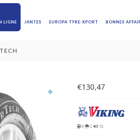
 LIGNE
JANTES
EUROPA TYRE-XPORT
BONNES AFFAI
RTECH
€
130,47
F
C
72