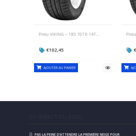
Pneu VIKING – 185 70TR 14T...
Pneu
€
102,45
AJOUTER AU PANIER
AJO
EN DIRECT DU BLOG
PAS LA PEINE D’ATTENDRE LA PREMIÈRE NEIGE POUR