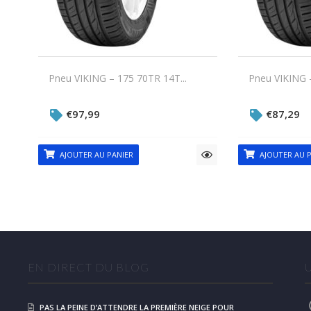
Pneu VIKING – 175 70TR 14T...
Pneu VIKING –
€
97,99
€
87,29
AJOUTER AU PANIER
AJOUTER AU P
EN DIRECT DU BLOG
PAS LA PEINE D’ATTENDRE LA PREMIÈRE NEIGE POUR