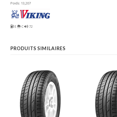
Poids: 13,207
E
C
72
PRODUITS SIMILAIRES