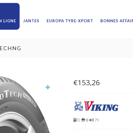
 LIGNE
JANTES
EUROPA TYRE-XPORT
BONNES AFFAI
TECHNG
€
153,26
C
B
71