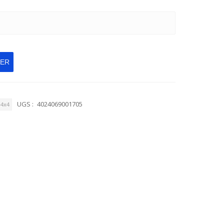
IER
UGS :
4024069001705
4x4