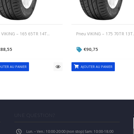
 VIKING – 165 65TR 14T...
Pneu VIKING – 175 70TR 13T..
€
88,55
€
90,75
UTER AU PANIER
AJOUTER AU PANIER
UNE QUESTION?
Lun. – Ven.: 10:00-20:00 (non stop) Sam: 10:00-18:00