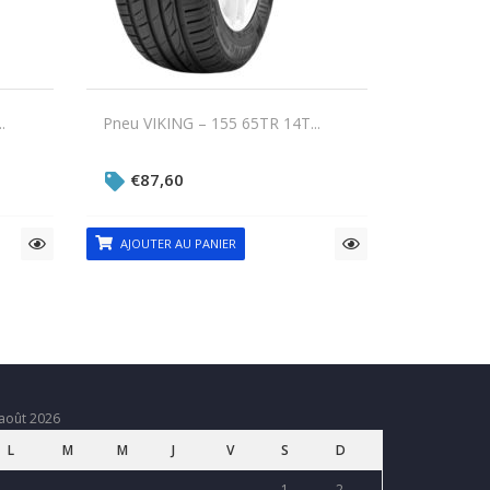
.
Pneu VIKING – 155 65TR 14T...
€
87,60
AJOUTER AU PANIER
août 2026
L
M
M
J
V
S
D
1
2