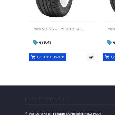
Pneu VIKING – 175 70TR 14T...
Pneu
€
99,49
AJOUTER AU PANIER
AJO
EN DIRECT DU BLOG
PAS LA PEINE D’ATTENDRE LA PREMIÈRE NEIGE POUR