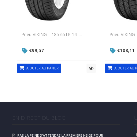
Pneu VIKING – 185 65TR 14T...
Pneu VIKING –
€
99,57
€
108,11
AJOUTER AU PANIER
AJOUTER AU P
EN DIRECT DU BLOG
PAS LA PEINE D’ATTENDRE LA PREMIÈRE NEIGE POUR