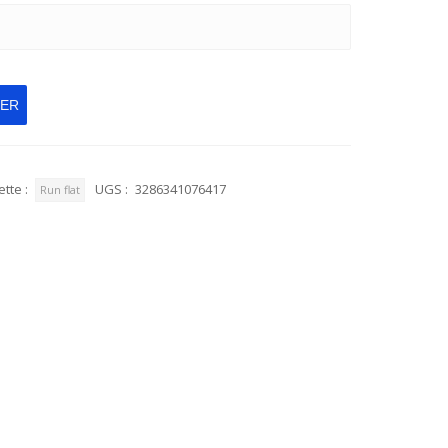
IER
ette :
UGS :
3286341076417
Run flat