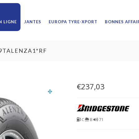
 LIGNE
JANTES
EUROPA TYRE-XPORT
BONNES AFFAI
19TALENZA1*RF
€
237,03
C
B
71