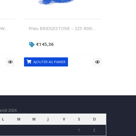
W...
Pneu BRIDGESTONE – 225 45W...
€
145,36
AJOUTER AU PANIER
août 2026
L
M
M
J
V
S
D
1
2