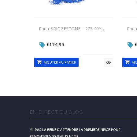
Pneu BRIDGESTONE – 225 40Y...
Pneu
€
174,95
AJOUTER AU PANIER
AJO
EN DIRECT DU BLOG
PAS LA PEINE D’ATTENDRE LA PREMIÈRE NEIGE POUR
REMONTER VOS PNEUS HIVER.