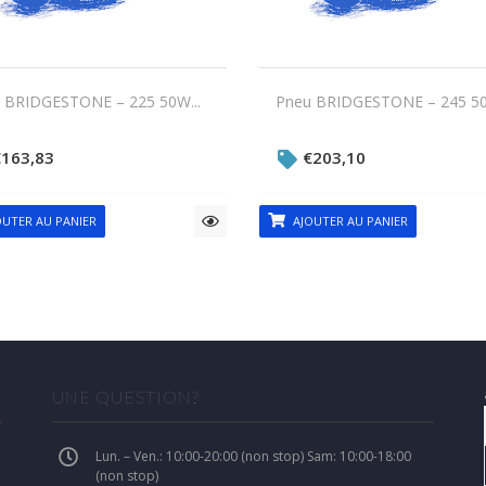
 BRIDGESTONE – 225 50W...
Pneu BRIDGESTONE – 245 50
€
163,83
€
203,10
UTER AU PANIER
AJOUTER AU PANIER
UNE QUESTION?
Lun. – Ven.: 10:00-20:00 (non stop) Sam: 10:00-18:00
(non stop)