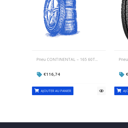
Pneu CONTINENTAL – 165 60T...
Pneu
€
116,74
AJOUTER AU PANIER
AJO