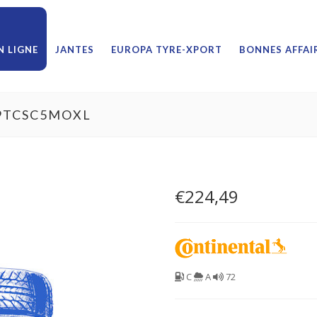
 LIGNE
JANTES
EUROPA TYRE-XPORT
BONNES AFFAI
19TCSC5MOXL
€
224,49
C
A
72