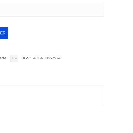
IER
ette :
UGS :
4019238652574
Eté