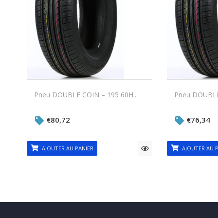
Pneu DOUBLE COIN – 195 60H...
Pneu DOUBLE 
€
80,72
€
76,34
AJOUTER AU PANIER
AJOUTER AU P