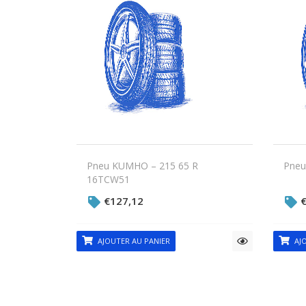
Pneu KUMHO – 215 65 R
Pneu
16TCW51
€
127,12
AJOUTER AU PANIER
AJO