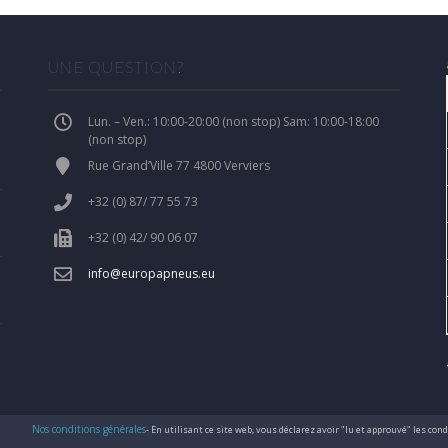
UNE QUESTION?
Lun. – Ven.: 10:00-20:00 (non stop) Sam: 10:00-18:00
(non stop)
Rue Grand’Ville 77 4800 Verviers
+32 (0) 87/ 77 55 73
+32 (0) 42/ 90 06 07
info@europapneus.eu
Nos conditions générales
- En utilisant ce site web, vous déclarez avoir "lu et approuvé" les co