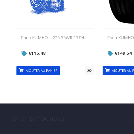
Pneu KUMHO – 225 55WR 17TH...
Pneu KUMHO –
€
115,48
€
149,54
AJOUTER AU PANIER
AJOUTER AU P
EN DIRECT DU BLOG