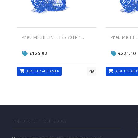
Pneu MICHELIN – 175 70TR 1...
Pneu MICHELI
€
125,92
€
221,10
AJOUTER AU PANIER
AJOUTER AU P
EN DIRECT DU BLOG